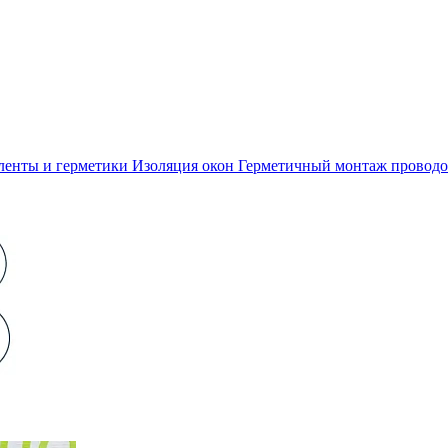
ленты и герметики
Изоляция окон
Герметичный монтаж проводо