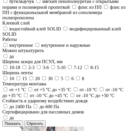
бутилкаучук
мягкий пенополиуретан с открытыми
порами и полимерной пропиткой
флис из ПП
флис из
ПП с функциональной мембраной из сополимера
полипропилена
Клеевой слой
водостойкий клей SOLID
модифицированный клей
SOLID
Работы
внутренние
внутренние и наружные
Можно штукатурить
да
Ширина зазора для ПСУЛ, мм
10-18
2-3
3-6
5-10
7-12
8-15
Ширина ленты
10
15
20
30
5
6
8
Температура монтажа
от +1 °C
от +5 °C до +35 °C
от -10 °C
от -10 °C
до +35 °C
от -10 °C до +45 °C
от -10 °C до +50 °C
Стойкость к ударному воздействию дождя
до 2400 Па
до 600 Па
Сертифицировано для пассивных домов
да