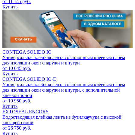
от 11 145 руб.
Купить
CONTEGA SOLIDO IQ
Универсальная клейкая лента со сплошным клеевым слоем
для изоляции окон снаружи и внутри
от 10 045 руб.
Купить
CONTEGA SOLIDO IQ-D
Универсальная клейкая лента со сплошным клеевым слоем
для изоляции окон снаружи и внутри, с дополнительной
клеевой зоной
от 10 950 руб.
Купить
EXTOSEAL ENCORS
Водоотводящая клейкая лента из бутилкаучука с высокой
клеящей силой
от 26 750 руб.
Купить