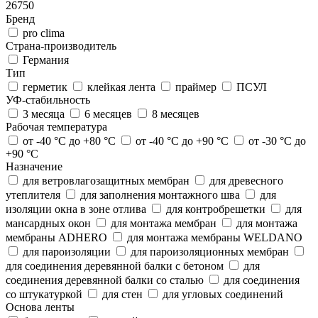
26750
Бренд
pro clima
Страна-производитель
Германия
Тип
герметик
клейкая лента
праймер
ПСУЛ
УФ-стабильность
3 месяца
6 месяцев
8 месяцев
Рабочая температура
от -40 °C до +80 °C
от -40 °C до +90 °C
от -30 °C до
+90 °C
Назначение
для ветровлагозащитных мембран
для древесного
утеплителя
для заполнения монтажного шва
для
изоляции окна в зоне отлива
для контробрешетки
для
мансардных окон
для монтажа мембран
для монтажа
мембраны ADHERO
для монтажа мембраны WELDANO
для пароизоляции
для пароизоляционных мембран
для соединения деревянной балки с бетоном
для
соединения деревянной балки со сталью
для соединения
со штукатуркой
для стен
для угловых соединений
Основа ленты