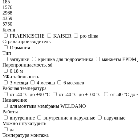
185
1576
2968
4359
5750
Бренд
FRAENKISCHE
KAISER
pro clima
Страна-производитель
Германия
Тип
заглушки
крышка для подрозетника
манжеты EPDM д
Паропроницаемость, sd
0,18 м
УФ-стабильность
3 месяца
4 месяца
6 месяцев
Рабочая температура
от -40 °C до +90 °C
от -40 °C до +100 °C
от -40 °C до
Назначение
для монтажа мембраны WELDANO
Работы
внутренние
внутренние и наружные
наружные
Можно штукатурить
да
Температура монтажа