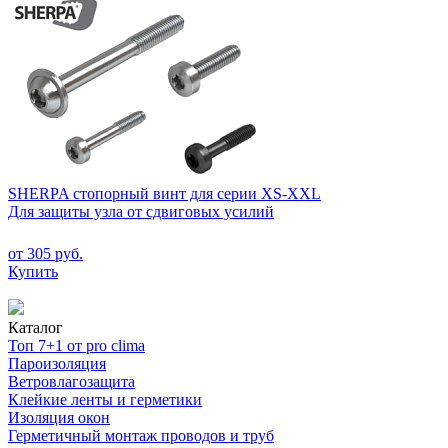
SHERPA стопорный винт для серии XS-XXL
Для защиты узла от сдвиговых усилий
от 305 руб.
Купить
Каталог
Топ 7+1 от pro clima
Пароизоляция
Ветровлагозащита
Клейкие ленты и герметики
Изоляция окон
Герметичный монтаж проводов и труб