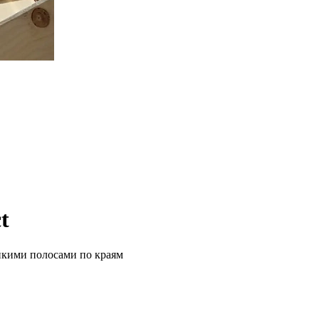
t
йкими полосами по краям