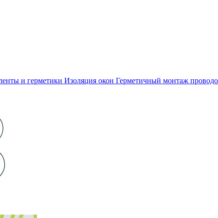
ленты и герметики
Изоляция окон
Герметичный монтаж проводо