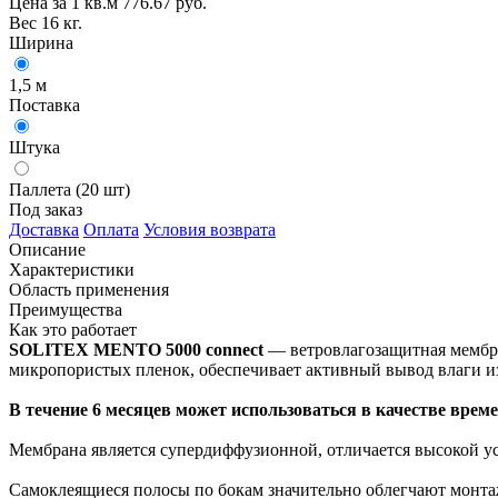
Цена за 1 кв.м 776.67 руб.
Вес 16 кг.
Ширина
1,5 м
Поставка
Штука
Паллета (20 шт)
Под заказ
Доставка
Оплата
Условия возврата
Описание
Характеристики
Область применения
Преимущества
Как это работает
SOLITEX MENTO 5
000 connect
— ветровлагозащитная мембран
микропористых пленок, обеспечивает активный вывод влаги из
В течение 6
месяцев может использоваться в качестве врем
Мембрана является супердиффузионной, отличается высокой ус
Самоклеящиеся полосы по бокам значительно облегчают монтаж 