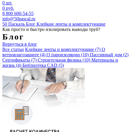
0 шт.
0 руб.
8 800 600-54-55
info@50pascal.ru
50 Паскаль
Блог
Клейкие ленты и комплектующие
Как просто и быстро изолировать выводы труб?
Блог
Вернуться в блог
Все статьи
Клейкие ленты и комплектующие
(7)
О
ветровлагозащите
(4)
О пароизоляции
(10)
Пассивный дом
(2)
Сертификаты
(7)
Строительная физика
(10)
Материалы и
жизнь
(4)
Библиотека CAD
(5)