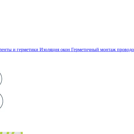
ленты и герметики
Изоляция окон
Герметичный монтаж проводо