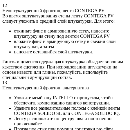
12
Неоштукатуренный фронтон, лента CONTEGA PV
Во время оштукатуривания стены ленту CONTEGA PV
следует уложить в средний слой штукатурки. Для этого:
откиньте флис и армированную сетку, нанесите
штукатурку на стену под лентой CONTEGA PV,
вложите флис и армирующую сетку в свежий слой
штукатурки, а затем
нанесите оставшийся слой штукатурки.
Гипсо- и цементосодержащая штукатурка обладает хорошим
качеством сцепления. При использовании штукатурки на
основе извести или глины, пожалуйста, используйте
специальный армирующий состав.
13
Неоштукатуренный фронтон, альтернатива
Уложите мембрану INTELLO с припуском, чтобы
обеспечить компенсацию сдвигов конструкции.
Удалите все разделительные полосы с клейкой ленты
CONTEGA SOLIDO SL или CONTEGA SOLIDO IQ.
Ленту расположите по центру шва и постепенно
приклеивайте.
Прогладьте стык при помощи лопаточки pro clima