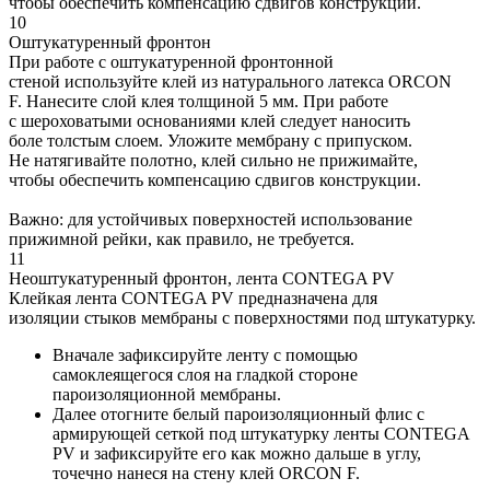
чтобы обеспечить компенсацию сдвигов конструкции.
10
Оштукатуренный фронтон
При работе с оштукатуренной фронтонной
стеной используйте клей из натурального латекса ORCON
F. Нанесите слой клея толщиной 5 мм. При работе
с шероховатыми основаниями клей следует наносить
боле толстым слоем. Уложите мембрану с припуском.
Не натягивайте полотно, клей сильно не прижимайте,
чтобы обеспечить компенсацию сдвигов конструкции.
Важно: для устойчивых поверхностей использование
прижимной рейки, как правило, не требуется.
11
Неоштукатуренный фронтон, лента CONTEGA PV
Клейкая лента CONTEGA PV предназначена для
изоляции стыков мембраны с поверхностями под штукатурку.
Вначале зафиксируйте ленту с помощью
самоклеящегося слоя на гладкой стороне
пароизоляционной мембраны.
Далее отогните белый пароизоляционный флис с
армирующей сеткой под штукатурку ленты CONTEGA
PV и зафиксируйте его как можно дальше в углу,
точечно нанеся на стену клей ORCON F.