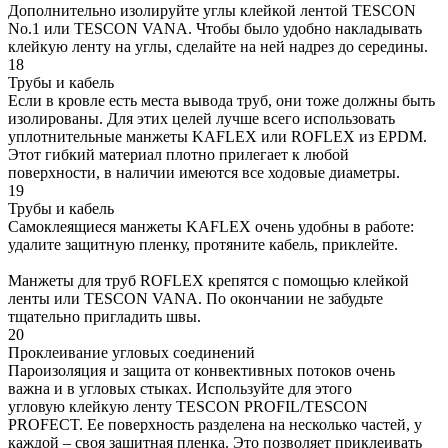
Дополнительно изолируйте углы клейкой лентой TESCON
No.1 или TESCON VANA. Чтобы было удобно накладывать
клейкую ленту на углы, сделайте на ней надрез до середины.
18
Трубы и кабель
Если в кровле есть места вывода труб, они тоже должны быть
изолированы. Для этих целей лучше всего использовать
уплотнительные манжеты KAFLEX или ROFLEX из EPDM.
Этот гибкий материал плотно прилегает к любой
поверхности, в наличии имеются все ходовые диаметры.
19
Трубы и кабель
Самоклеящиеся манжеты KAFLEX очень удобны в работе:
удалите защитную пленку, протяните кабель, приклейте.
Манжеты для труб ROFLEX крепятся с помощью клейкой
ленты или TESCON VANA. По окончании не забудьте
тщательно пригладить швы.
20
Проклеивание угловых соединений
Пароизоляция и защита от конвективных потоков очень
важна и в угловых стыках. Используйте для этого
угловую клейкую ленту TESCON PROFIL/TESCON
PROFECT. Ее поверхность разделена на несколько частей, у
каждой – своя защитная пленка. Это позволяет приклеивать