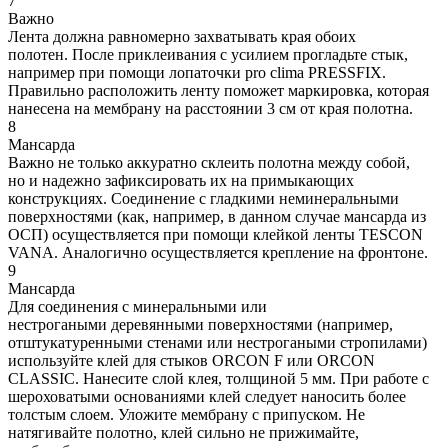
7
Важно
Лента должна равномерно захватывать края обоих
полотен. После приклеивания с усилием прогладьте стык,
например при помощи лопаточки pro clima PRESSFIX.
Правильно расположить ленту поможет маркировка, которая
нанесена на мембрану на расстоянии 3 см от края полотна.
8
Мансарда
Важно не только аккуратно склеить полотна между собой,
но и надежно зафиксировать их на примыкающих
конструкциях. Соединение с гладкими неминеральными
поверхностями (как, например, в данном случае мансарда из
ОСП) осуществляется при помощи клейкой ленты TESCON
VANA. Аналогично осуществляется крепление на фронтоне.
9
Мансарда
Для соединения с минеральными или
нестрогаными деревянными поверхностями (например,
отштукатуренными стенами или нестрогаными стропилами)
используйте клей для стыков ORCON F или ORCON
CLASSIC. Нанесите слой клея, толщиной 5 мм. При работе с
шероховатыми основаниями клей следует наносить более
толстым слоем. Уложите мембрану с припуском. Не
натягивайте полотно, клей сильно не прижимайте,