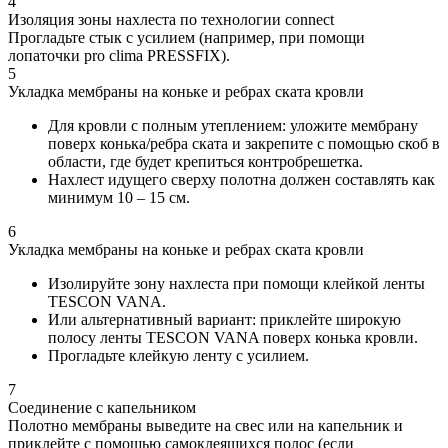
4
Изоляция зоны нахлеста по технологии connect
Прогладьте стык с усилием (например, при помощи
лопаточки pro clima PRESSFIX).
5
Укладка мембраны на коньке и ребрах ската кровли
Для кровли с полным утеплением: уложите мембрану
поверх конька/ребра ската и закрепите с помощью скоб в
области, где будет крепиться контробрешетка.
Нахлест идущего сверху полотна должен составлять как
минимум 10 – 15 см.
6
Укладка мембраны на коньке и ребрах ската кровли
Изолируйте зону нахлеста при помощи клейкой ленты
TESCON VANA.
Или альтернативный вариант: приклейте широкую
полосу ленты TESCON VANA поверх конька кровли.
Прогладьте клейкую ленту с усилием.
7
Соединение с капельником
Полотно мембраны выведите на свес или на капельник и
приклейте с помощью самоклеящихся полос (если